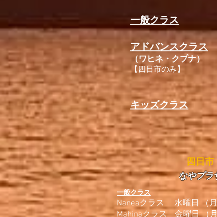
一般クラス
アドバンスクラス
（ワヒネ・クプナ）
【四日市のみ】
キッズクラス
​四日市
なやプラ
一般クラス
​Naneaクラス 水曜日 （月2回
Mahinaクラス 金曜日 （月2