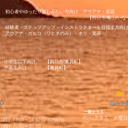
初心者やゆったり楽しみたい方向け
アウアナ・楽器
【四日市/亀山/いなべ・東員
経験者・ステップアップ・インストラクターを目指す方向
アウアナ・カヒコ（ワヒネのみ）
・オリ・
小学生以下向け 【四日市/東員町】
​中高生向け 【東員町】
​亀
亀山文
ザ
一般クラス
Honuクラス 火曜日（
）13:00～14:50 (
)
シニア向け
回）20:00～21:50