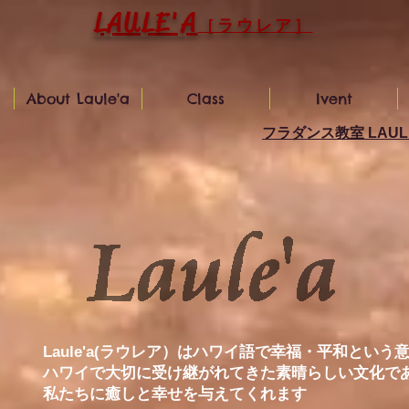
LAULE'A
［ラウレア］
About Laule'a
Class
Ivent
フラダンス教室 LAU
Laule'a(ラウレア）はハワイ語で幸福・平和という
ハワイで大切に受け継がれてきた素晴らしい文化で
私たちに癒しと幸せを与えてくれます