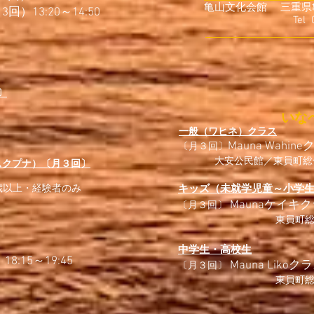
亀山文化会館 三重県
回）13:20～14:50
Tel 0595-8
〕
​いな
一般（ワヒネ）クラス
Mauna Wahin
〔月３回〕
​
大安公民館／東員町総
スクプナ）〔月３回〕
5歳以上・経験者のみ
キッズ（未就学児童～小学
Maunaケイキクラ
〔月３回〕
東員町
中学生・高校生
日
18:15～19:45
Mauna Likoク
〔月３回〕
東員町