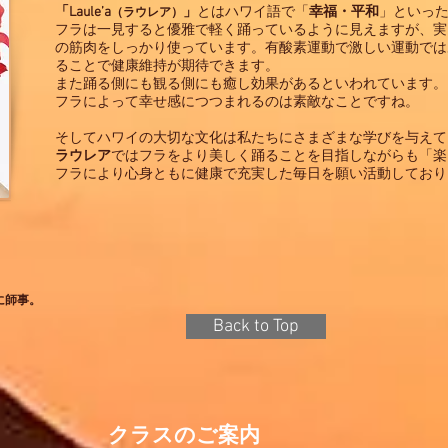
「Laule’a
」
とはハワイ語で「
幸福・平和
」といっ
（ラウレア）
フラは一見すると優雅で軽く踊っているように見えますが、実
の筋肉をしっかり使っています。有酸素運動で激しい運動では
ることで健康維持が期待できます。
また踊る側にも観る側にも癒し効果があるといわれています。
フラによって幸せ感につつまれるのは素敵なことですね。
そしてハワイの大切な文化は私たちにさまざまな学びを与えて
ラウレア
ではフラをより美しく踊ることを目指しながらも「楽
フラにより心身ともに健康で充実した毎日を願い活動しており
Maha
に師事。
Back to Top
​クラスのご案内