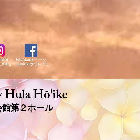
gram
​Facebook
ページ
a_mie」
「Laule'a
」
(ラウレア)
 Hula Hō'ike
会館第２ホール
！