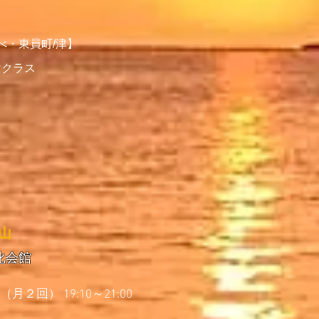
町/津】
けクラス
楽器
 山
化会館
月２回） 19:10～21:00