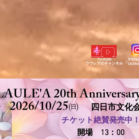
Youtube
Insta
「laule
ラウレアの
チャンネル
LAULE'A 20th Anniversary
2026/10/25
㈰
四日市文化
チケット絶賛発売中
開場 13：00