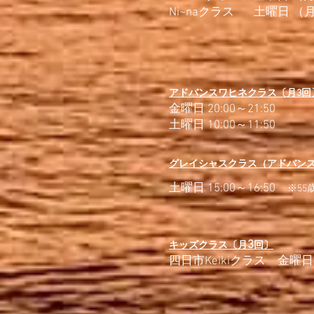
Ni~naクラス
土曜日 （月3
アドバンスワヒネクラス〔月3回
金曜日 20:00～21:50
土曜日 10:00～11:50
グレイシャスクラス（アドバン
土曜日 15:00～16:50
※5
3
キッズクラス〔月
回〕
​四日市Keikiクラス 金曜