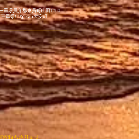
重県員弁郡東員町山田1700
県いなべ市大安町
演依頼も承ります