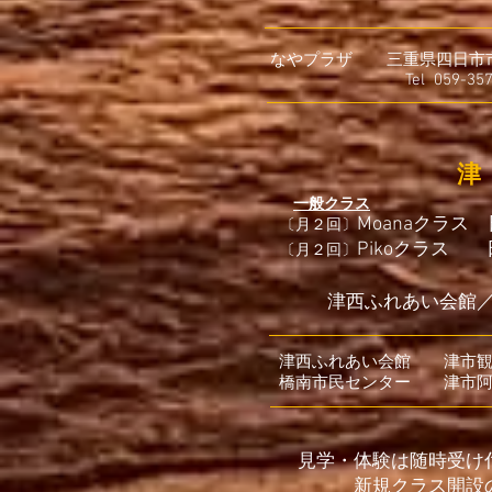
なやプラザ 三重県四日市市蔵
Tel 059-357-1
​津​
一般クラス
Moana
クラス 日
〔月２回〕
Piko
クラス 日曜日
〔月２回〕
​津西ふれあい会館
津西ふれあい会館 津市観
橋南市民センター 津市阿漕
見学・体験は随時受け
新規クラス開設の