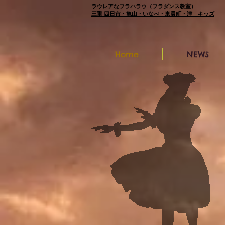
ラウレアなフラハラウ（フラダンス教室）
三重 四日市・亀山・いなべ・東員町・津 キッズ
Home
NEWS