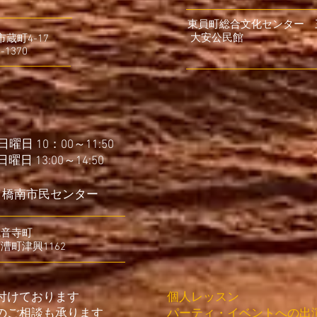
東員町総合文化センター 三
大安公民館 三重
町4-17
370
曜日 10：00～11:50
 13:00～14:50
／橋南市民センター
音寺町
町津興1162
個人レッスン
付けております
パーティ・イベントへの出
ご相談も承ります